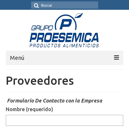
Menú
[:es]Inicio[:en]Home[:]
Proveedores
[:es]Nosotros[:en]US[:]
Productos
Formulario De Contacto con la Empresa
Nombre (requerido)
[:es]Presentación del Producto[:en]Product
Presentation[:]
Contacto